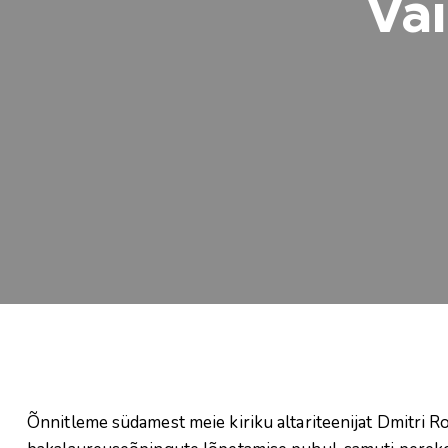
Va
Õnnitleme südamest meie kiriku altariteenijat Dmitri