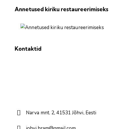
Annetused kiriku restaureerimiseks
Kontaktid
Narva mnt. 2, 41531 Jõhvi, Eesti
johvi.hram@gmail.com