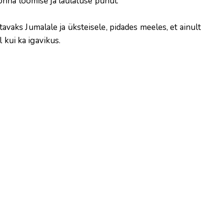
nna loomise ja laulatuse puhul.
tavaks Jumalale ja üksteisele, pidades meeles, et ainult
 kui ka igavikus.