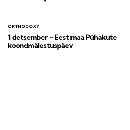
ORTHODOXY
1 detsember – Eestimaa Pühakute
koondmälestuspäev