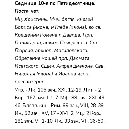
Седмица 10-я по Пятидесятнице.
Поста нет.
Мц.
Христины
. Мчч. блгвв. князей
Бориса
(
икона
) и
Глеба
(
икона
), во св.
Крещении Романа и Давида. Прп.
Поликарпа
, архим. Печерского. Свт.
Георгия
, архиеп. Могилевского.
Обретение мощей прп.
Далмата
Исетского. Сщмч.
Алфея
диакона. Свв.
Николая
(
икона
) и
Иоанна
испп.,
пресвитеров.
Утр. -
Лк., 106 зач., XXI, 12-19.
Лит. -
2
Кор., 167 зач., I, 1-7.
Мф., 88 зач., XXI, 43-
46.
Блгвв. кнн.:
Рим., 99 зач., VIII, 28-39.
Ин., 52 зач., XV, 17 - XVI, 2.
Мц.:
2 Кор.,
181 зач., VI, 1-10.
Лк., 33 зач., VII, 36-50
.