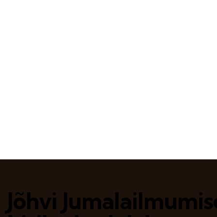
Jõhvi Jumalailmumis