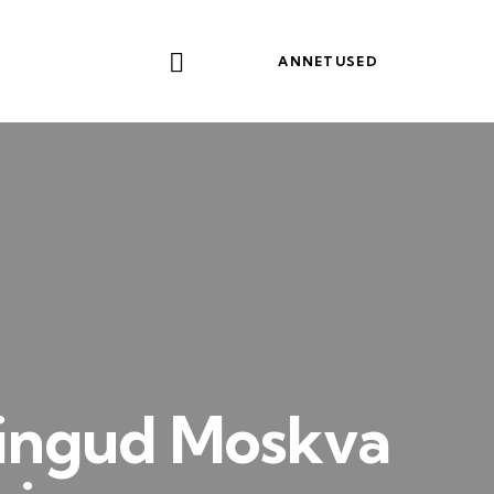
ANNETUSED
pingud Moskva