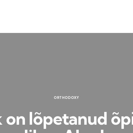
ORTHODOXY
k on lõpetanud õ