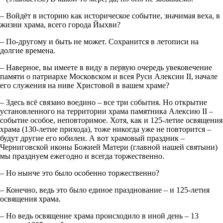
– Войдёт в историю как историческое событие, значимая веха, в
жизни храма, всего города Йыхви?
– По-другому и быть не может. Сохранится в летописи на
долгие времена.
– Наверное, вы имеете в виду в первую очередь увековечение
памяти о патриархе Московском и всея Руси Алексии II, начале
его служения на ниве Христовой в вашем храме?
– Здесь всё связано воедино – все три события. Но открытие
установленного на территории храма памятника Алексию II –
событие особое, неповторимое. Хотя, как и 125-летие освящения
храма (130-летие прихода), тоже никогда уже не повторится –
будут другие его юбилеи. А вот храмовый праздник –
Черниговской иконы Божией Матери (главной нашей святыни)
мы празднуем ежегодно и всегда торжественно.
– Но нынче это было особенно торжественно?
– Конечно, ведь это было единое празднование – и 125-летия
освящения храма.
– Но ведь освящение храма происходило в иной день – 13