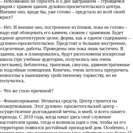
– Невозможно не спросить и о дне завтрашнем – строящемся
рядом с храмом здании духовно-просветительского центра.
Внешне оно, вроде бы, уже готово – предстало во всей своей
красе?
– Нет. И внешне оно, построенное из блоков, пока не готово –
надо ещё облицевать его камнем, схожим с храмовым. Будет
единое архитектурное целое, форма, как и единое содержание –
духовно-просветительское. Предстоят и большие внутренние,
отделочные, работы. Проведены они пока лишь частично. В
здании, как и планировалось, будут расположены воскресная
школа (три учебные аудитории, получились они очень
светлыми), библиотека, трапезная, санузлы, административные
и подсобные помещения. Конечно, очень хотелось приурочить
новоселье к нынешнему тройственному торжеству, но не
получилось.
– Что же стало причиной?
– Финансирование. Нехватка средств. Центр строится на
пожертвования. Этот духовно- просветительский центр –
осуществление долгожданной мечты, и моей, и всего нашего
прихода. С 2010 года, когда начал здесь своё служение
настоятелем храма, тогда и возникла идея о том, чтобы на его
территории появился достойный приходской дом. Особенно, с
учетом того, что воскресная школа (она действует у нас более 15