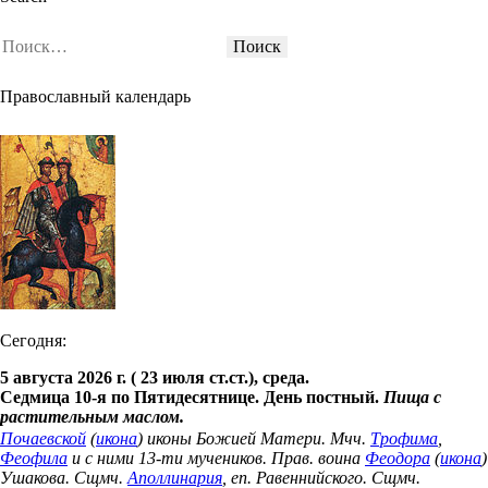
Православный календарь
Сегодня:
5 августа 2026 г. ( 23 июля ст.ст.), среда.
Седмица 10-я по Пятидесятнице. День постный.
Пища с
растительным маслом.
Почаевской
(
икона
) иконы Божией Матери. Мчч.
Трофима
,
Феофила
и с ними 13-ти мучеников. Прав. воина
Феодора
(
икона
)
Ушакова. Сщмч.
Аполлинария
, еп. Равеннийского. Сщмч.