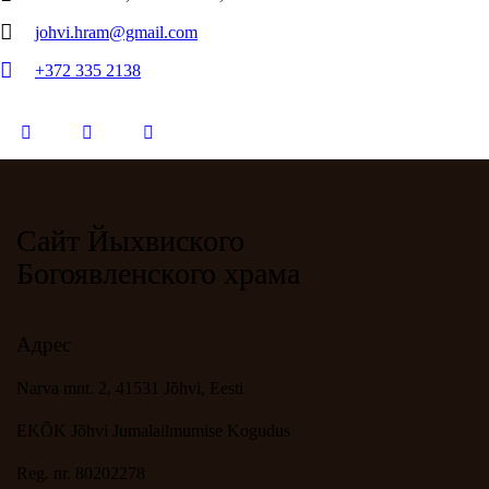
johvi.hram@gmail.com
+372 335 2138
Сайт Йыхвиского
Богоявленского храма
Адрес
Narva mnt. 2, 41531 Jõhvi, Eesti
EKÕK Jõhvi Jumalailmumise Kogudus
Reg. nr. 80202278