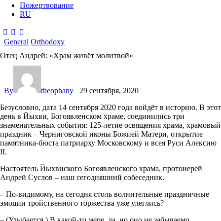
Пожертвование
RU
General
Orthodoxy
Отец Андрей: «Храм живёт молитвой»
By
theophany
29 сентября, 2020
Безусловно, дата 14 сентября 2020 года войдёт в историю. В этот
день в Йыхви, Богоявленском храме, соединились три
знаменательных события: 125-летие освящения храма, храмовый
праздник – Черниговской иконы Божией Матери, открытие
памятника-бюста патриарху Московскому и всея Руси Алексию
II.
Настоятель Йыхвиского Богоявленского храма, протоиерей
Андрей Суслов – наш сегодняшний собеседник.
– По-видимому, на сегодня столь волнительные праздничные
эмоции тройственного торжества уже улеглись?
– (Улыбается.) В какой-то мере, да, но оно не забываемо.