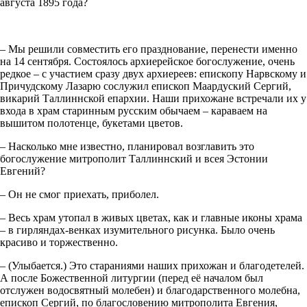
августа 1895 года?
– Мы решили совместить его празднование, перенести именно
на 14 сентября. Состоялось архиерейское богослужение, очень
редкое – с участием сразу двух архиереев: епископу Нарвскому и
Причудскому Лазарю сослужил епископ Маардуский Сергий,
викарий Таллиннской епархии. Наши прихожане встречали их у
входа в храм старинным русским обычаем – караваем на
вышитом полотенце, букетами цветов.
– Насколько мне известно, планировал возглавить это
богослужение митрополит Таллиннский и всея Эстонии
Евгений?
– Он не смог приехать, приболел.
– Весь храм утопал в живых цветах, как и главные иконы храма
– в гирляндах-венках изумительного рисунка. Было очень
красиво и торжественно.
– (Улыбается.) Это стараниями наших прихожан и благодетелей.
А после Божественной литургии (перед её началом был
отслужен водосвятный молебен) и благодарственного молебна,
епископ Сергий, по благословению митрополита Евгения,