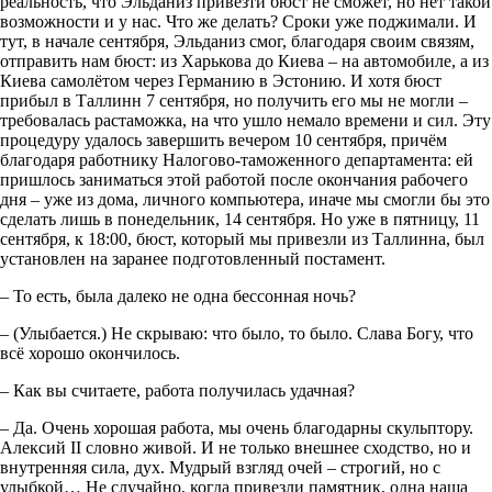
реальность, что Эльданиз привезти бюст не сможет, но нет такой
возможности и у нас. Что же делать? Сроки уже поджимали. И
тут, в начале сентября, Эльданиз смог, благодаря своим связям,
отправить нам бюст: из Харькова до Киева – на автомобиле, а из
Киева самолётом через Германию в Эстонию. И хотя бюст
прибыл в Таллинн 7 сентября, но получить его мы не могли –
требовалась растаможка, на что ушло немало времени и сил. Эту
процедуру удалось завершить вечером 10 сентября, причём
благодаря работнику Налогово-таможенного департамента: ей
пришлось заниматься этой работой после окончания рабочего
дня – уже из дома, личного компьютера, иначе мы смогли бы это
сделать лишь в понедельник, 14 сентября. Но уже в пятницу, 11
сентября, к 18:00, бюст, который мы привезли из Таллинна, был
установлен на заранее подготовленный постамент.
– То есть, была далеко не одна бессонная ночь?
– (Улыбается.) Не скрываю: что было, то было. Слава Богу, что
всё хорошо окончилось.
–
Как вы считаете, работа получилась удачная?
– Да. Очень хорошая работа, мы очень благодарны скульптору.
Алексий II словно живой. И не только внешнее сходство, но и
внутренняя сила, дух. Мудрый взгляд очей – строгий, но с
улыбкой… Не случайно, когда привезли памятник, одна наша