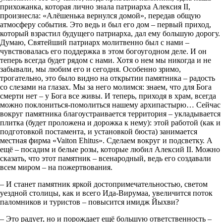
прихожанка, которая лично знала патриарха Алексия II,
произнесла: «Алёшенька вернулся домой», передав общую
атмосферу события. Это ведь и был его дом – первый приход,
который взрастил будущего патриарха, дал ему большую дорогу.
Думаю, Святейший патриарх молитвенно был с нами –
чувствовалась его поддержка в этом богоугодном деле. И он
теперь всегда будет рядом с нами. Хотя о нем мы никогда и не
забывали, мы любим его и сегодня. Особенно зримо,
трогательно, это было видно на открытии памятника – радость
со слезами на глазах. Мы за него молимся: знаем, что для Бога
смерти нет – у Бога все живы. И теперь, приходя в храм, всегда
можно поклониться-помолиться нашему архипастырю… Сейчас
вокруг памятника благоустраивается территория – укладывается
плитка (будет проложена и дорожка к нему): этой работой (как и
подготовкой постамента, и установкой бюста) занимается
местная фирма «Vaiton Ehitus». Сделаем вокруг и подсветку. А
ещё – посадим и белые розы, которые любил Алексий II. Можно
сказать, что этот памятник – всенародный, ведь его создавали
всем миром – на пожертвования.
– И станет памятник яркой достопримечательностью, светом
уездной столицы, как и всего Ида-Вирумаа, увеличится поток
паломников и туристов – повысится имидж Йыхви?
– Это радует, но и порождает ещё большую ответственность –