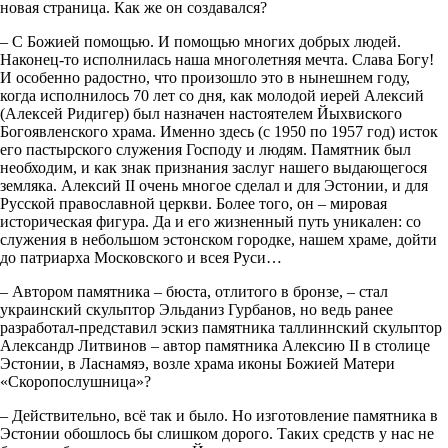
новая страница. Как же он создавался?
– С Божией помощью. И помощью многих добрых людей.
Наконец-то исполнилась наша многолетняя мечта. Слава Богу!
И особенно радостно, что произошло это в нынешнем году,
когда исполнилось 70 лет со дня, как молодой иерей Алексий
(Алексей Ридигер) был назначен настоятелем Йыхвиского
Богоявленского храма. Именно здесь (с 1950 по 1957 год) исток
его пастырского служения Господу и людям. Памятник был
необходим, и как знак признания заслуг нашего выдающегося
земляка. Алексий II очень многое сделал и для Эстонии, и для
Русской православной церкви. Более того, он – мировая
историческая фигура. Да и его жизненный путь уникален: со
служения в небольшом эстонском городке, нашем храме, дойти
до патриарха Московского и всея Руси…
– Автором памятника – бюста, отлитого в бронзе, – стал
украинский скульптор Эльданиз Гурбанов, но ведь ранее
разработал-представил эскиз памятника таллиннский скульптор
Александр Литвинов – автор памятника Алексию II в столице
Эстонии, в Ласнамяэ, возле храма иконы Божией Матери
«Скоропослушница»?
– Действительно, всё так и было. Но изготовление памятника в
Эстонии обошлось бы слишком дорого. Таких средств у нас не