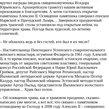
вручил награды (медаль священномученика Исидора
Юрьевского, Архиерейскую грамоту) нашим активным
прихожанам и благодетелям. А затем состоялось открытие
памятника Алексию II. Освящение памятника совершил епископ
Нарвский и Причудский Лазарь… Завершился праздничный
день трапезой: столы установили под открытым небом, на
территории храма. Погода была чудесной, по-летнему
солнечной.
– Не обошлось ведь и без гостей, кто был в их числе?
– Настоятельница Пюхтицкого Успенского ставропигиального
женского монастыря, игумения Филарета (в 1961 году Алексий
II, в то время епископ, возглавлявший эстонскую епархию, спас
монастырь от закрытия советскими властями), генеральный
консул Российской Федерации в Нарве Юрий Васильевич
Грибков, депутат Рийгикогу Мартин Репинский, пастор
Йыхвиской лютеранской церкви Архангела Михаила Пеэтер
Калдур, пастор Йыхвиской общины Эстонской методистской
церкви Артур Пыльд, представители Йыхвиского волостного
управления… Храм был полон.
– Об освящении храма, как и храмовом празднике, сказано-
написано уже многое, а вот всё, что связано с памятником
отошедшему ко Господу в 2008 году Алексию II – совершенно