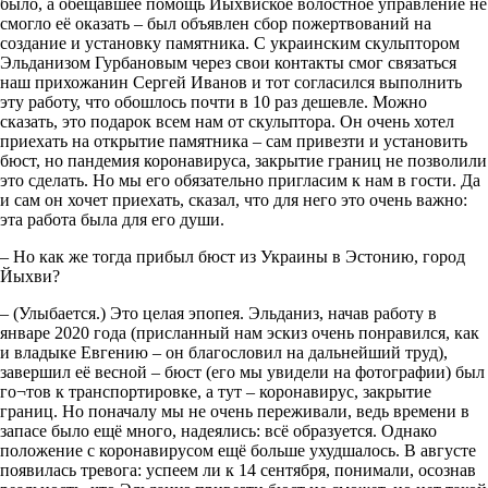
было, а обещавшее помощь Йыхвиское волостное управление не
смогло её оказать – был объявлен сбор пожертвований на
создание и установку памятника. С украинским скульптором
Эльданизом Гурбановым через свои контакты смог связаться
наш прихожанин Сергей Иванов и тот согласился выполнить
эту работу, что обошлось почти в 10 раз дешевле. Можно
сказать, это подарок всем нам от скульптора. Он очень хотел
приехать на открытие памятника – сам привезти и установить
бюст, но пандемия коронавируса, закрытие границ не позволили
это сделать. Но мы его обязательно пригласим к нам в гости. Да
и сам он хочет приехать, сказал, что для него это очень важно:
эта работа была для его души.
– Но как же тогда прибыл бюст из Украины в Эстонию, город
Йыхви?
– (Улыбается.) Это целая эпопея. Эльданиз, начав работу в
январе 2020 года (присланный нам эскиз очень понравился, как
и владыке Евгению – он благословил на дальнейший труд),
завершил её весной – бюст (его мы увидели на фотографии) был
го¬тов к транспортировке, а тут – коронавирус, закрытие
границ. Но поначалу мы не очень переживали, ведь времени в
запасе было ещё много, надеялись: всё образуется. Однако
положение с коронавирусом ещё больше ухудшалось. В августе
появилась тревога: успеем ли к 14 сентября, понимали, осознав