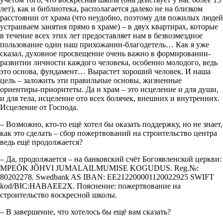
лет), как и библиотека, располагается далеко не на близком
расстоянии от храма (что неудобно, поэтому для пожилых людей
устраиваем занятия прямо в храме) – в двух квартирах, которые
в течение всех этих лет предоставляет нам в безвозмездное
пользование один наш прихожанин-благодетель… Как я уже
сказал, духовное просвещение очень важно в формировании-
развитии личности каждого человека, особенно молодого, ведь
это основа, фундамент… Вырастет хороший человек. И наша
цель – заложить эти правильные основы, жизненные
ориентиры-приоритеты. Да и храм – это исцеление и для души,
и для тела, исцеление ото всех болячек, внешних и внутренних.
Исцеление от Господа.
– Возможно, кто-то ещё хотел бы оказать поддержку, но не знает,
как это сделать – сбор пожертвований на строительство центра
ведь ещё продолжается?
– Да, продолжается – на банковский счёт Богоявленской церкви:
MPEÕK JÕHVI JUMALAILMUMISE KOGUDUS. Reg.№:
80202278. Swedbank AS IBAN: EE212200001120022925 SWIFT
kod/BIC:HABAEE2X. Пояснение: пожертвование на
строительство воскресной школы.
– В завершение, что хотелось бы ещё вам сказать?