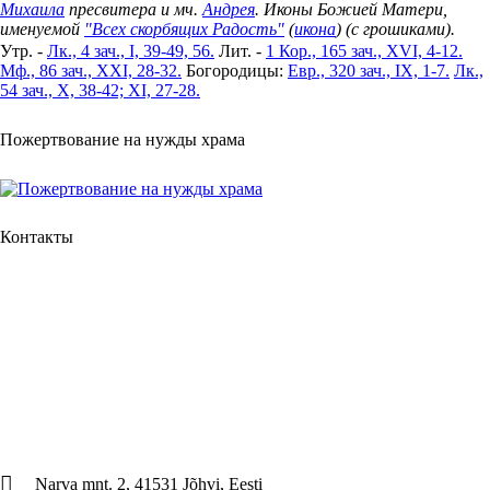
Михаила
пресвитера и мч.
Андрея
. Иконы Божией Матери,
именуемой
"Всех скорбящих Радость"
(
икона
) (с грошиками).
Утр. -
Лк., 4 зач., I, 39-49, 56.
Лит. -
1 Кор., 165 зач., XVI, 4-12.
Мф., 86 зач., XXI, 28-32.
Богородицы:
Евр., 320 зач., IX, 1-7.
Лк.,
54 зач., X, 38-42; XI, 27-28.
Пожертвование на нужды храма
Контакты
Narva mnt. 2, 41531 Jõhvi, Eesti