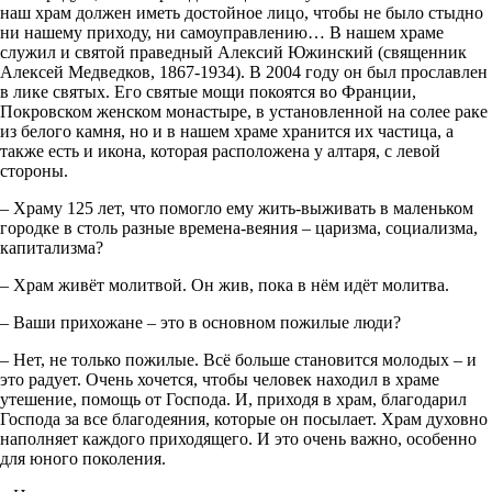
наш храм должен иметь достойное лицо, чтобы не было стыдно
ни нашему приходу, ни самоуправлению… В нашем храме
служил и святой праведный Алексий Южинский (священник
Алексей Медведков, 1867-1934). В 2004 году он был прославлен
в лике святых. Его святые мощи покоятся во Франции,
Покровском женском монастыре, в установленной на солее раке
из белого камня, но и в нашем храме хранится их частица, а
также есть и икона, которая расположена у алтаря, с левой
стороны.
– Храму 125 лет, что помогло ему жить-выживать в маленьком
городке в столь разные времена-веяния – царизма, социализма,
капитализма?
– Храм живёт молитвой. Он жив, пока в нём идёт молитва.
– Ваши прихожане – это в основном пожилые люди?
– Нет, не только пожилые. Всё больше становится молодых – и
это радует. Очень хочется, чтобы человек находил в храме
утешение, помощь от Господа. И, приходя в храм, благодарил
Господа за все благодеяния, которые он посылает. Храм духовно
наполняет каждого приходящего. И это очень важно, особенно
для юного поколения.