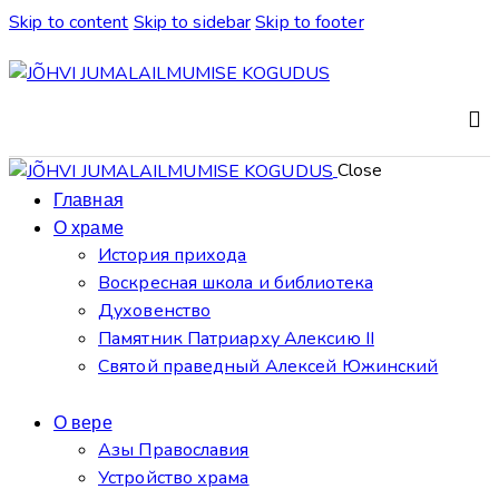
Skip to content
Skip to sidebar
Skip to footer
Close
Главная
О храме
История прихода
Воскресная школа и библиотека
Духовенство
Памятник Патриарху Алексию II
Святой праведный Алексей Южинский
О вере
Азы Православия
Устройство храма