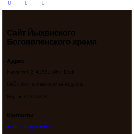
Сайт Йыхвиского
Богоявленского храма
Адрес
Narva mnt. 2, 41531 Jõhvi, Eesti
EKÕK Jõhvi Jumalailmumise Kogudus
Reg. nr. 80202278
Контакты
johvi.hram@gmail.com