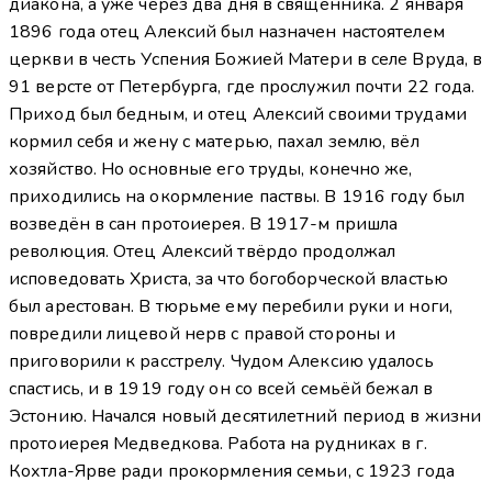
диакона, а уже через два дня в священника. 2 января
1896 года отец Алексий был назначен настоятелем
церкви в честь Успения Божией Матери в селе Вруда, в
91 версте от Петербурга, где прослужил почти 22 года.
Приход был бедным, и отец Алексий своими трудами
кормил себя и жену с матерью, пахал землю, вёл
хозяйство. Но основные его труды, конечно же,
приходились на окормление паствы. В 1916 году был
возведён в сан протоиерея. В 1917-м пришла
революция. Отец Алексий твёрдо продолжал
исповедовать Христа, за что богоборческой властью
был арестован. В тюрьме ему перебили руки и ноги,
повредили лицевой нерв с правой стороны и
приговорили к расстрелу. Чудом Алексию удалось
спастись, и в 1919 году он со всей семьёй бежал в
Эстонию. Начался новый десятилетний период в жизни
протоиерея Медведкова. Работа на рудниках в г.
Кохтла-Ярве ради прокормления семьи, с 1923 года