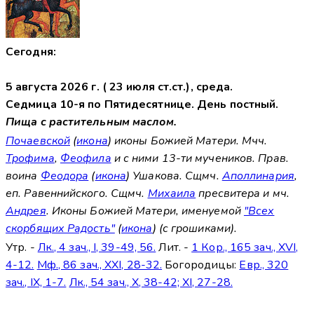
Сегодня:
5 августа 2026 г. ( 23 июля ст.ст.), среда.
Седмица 10-я по Пятидесятнице. День постный.
Пища с растительным маслом.
Почаевской
(
икона
) иконы Божией Матери. Мчч.
Трофима
,
Феофила
и с ними 13-ти мучеников. Прав.
воина
Феодора
(
икона
) Ушакова. Сщмч.
Аполлинария
,
еп. Равеннийского. Сщмч.
Михаила
пресвитера и мч.
Андрея
. Иконы Божией Матери, именуемой
"Всех
скорбящих Радость"
(
икона
) (с грошиками).
Утр. -
Лк., 4 зач., I, 39-49, 56.
Лит. -
1 Кор., 165 зач., XVI,
4-12.
Мф., 86 зач., XXI, 28-32.
Богородицы:
Евр., 320
зач., IX, 1-7.
Лк., 54 зач., X, 38-42; XI, 27-28.