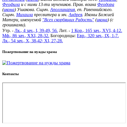
Феофила
и с ними 13-ти мучеников. Прав. воина
Феодора
(
икона
) Ушакова. Сщмч.
Аполлинария
, еп. Равеннийского.
Сщмч.
Михаила
пресвитера и мч.
Андрея
. Иконы Божией
Матери, именуемой
"Всех скорбящих Радость"
(
икона
) (с
грошиками).
Утр. -
Лк., 4 зач., I, 39-49, 56.
Лит. -
1 Кор., 165 зач., XVI, 4-12.
Мф., 86 зач., XXI, 28-32.
Богородицы:
Евр., 320 зач., IX, 1-7.
Лк., 54 зач., X, 38-42; XI, 27-28.
Пожертвование на нужды храма
Контакты