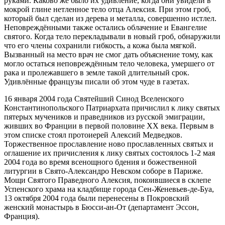
руками. Каково же было их удивление, когда они увидели в
мокрой глине нетленное тело отца Алексия. При этом гроб,
который был сделан из дерева и металла, совершенно истлел.
Неповреждёнными также остались облачение и Евангелие
святого. Когда тело перекладывали в новый гроб, обнаружили
что его члены сохранили гибкость, а кожа была мягкой.
Вызванный на место врач не смог дать объяснение тому, как
могло остаться неповреждённым тело человека, умершего от
рака и пролежавшего в земле такой длительный срок.
Удивлённые французы писали об этом чуде в газетах.
16 января 2004 года Святейший Синод Вселенского
Константинопольского Патриархата причислил к лику святых
пятерых мучеников и праведников из русской эмиграции,
живших во Франции в первой половине ХХ века. Первым в
этом списке стоял протоиерей Алексий Медведков.
Торжественное прославление ново прославленных святых и
оглашение их причисления к лику святых состоялось 1-2 мая
2004 года во время всенощного бдения и божественной
литургии в Свято-Александро Невском соборе в Париже.
Мощи Святого Праведного Алексия, покоившиеся в склепе
Успенского храма на кладбище города Сен-Женевьев-де-Буа,
13 октября 2004 года были перенесены в Покровский
женский монастырь в Бюсси-ан-От (департамент Эссон,
Франция).