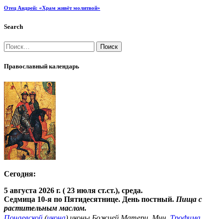
Отец Андрей: «Храм живёт молитвой»
Search
Православный календарь
Сегодня:
5 августа 2026 г. ( 23 июля ст.ст.), среда.
Седмица 10-я по Пятидесятнице. День постный.
Пища с
растительным маслом.
Почаевской
(
икона
) иконы Божией Матери. Мчч.
Трофима
,