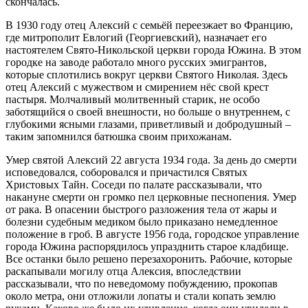
скончалась.
В 1930 году отец Алексий с семьёй переезжает во Францию,
где митрополит Евлогий (Георгиевский), назначает его
настоятелем Свято-Никольской церкви города Южина. В этом
городке на заводе работало много русских эмигрантов,
которые сплотились вокруг церкви Святого Николая. Здесь
отец Алексий с мужеством и смирением нёс свой крест
пастыря. Молчаливый молитвенный старик, не особо
заботящийся о своей внешности, но больше о внутреннем, с
глубокими ясными глазами, приветливый и добродушный –
таким запомнился батюшка своим прихожанам.
Умер святой Алексий 22 августа 1934 года. За день до смерти
исповедовался, соборовался и причастился Святых
Христовых Тайн. Соседи по палате рассказывали, что
накануне смерти он громко пел церковные песнопения. Умер
от рака. В опасении быстрого разложения тела от жары и
болезни судебным медиком было приказано немедленное
положение в гроб. В августе 1956 года, городское управление
города Южина распорядилось упразднить старое кладбище.
Все останки было решено перезахоронить. Рабочие, которые
раскапывали могилу отца Алексия, впоследствии
рассказывали, что по неведомому побуждению, прокопав
около метра, они отложили лопаты и стали копать землю