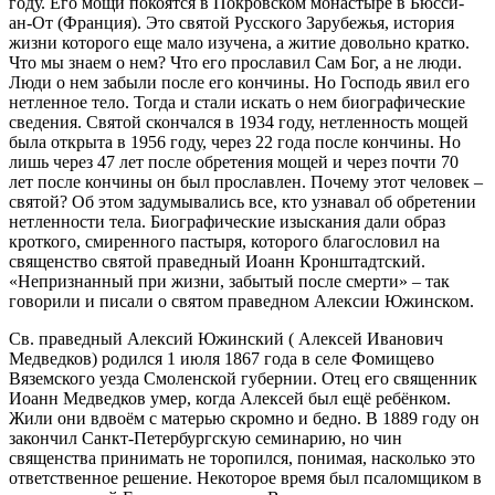
году. Его мощи покоятся в Покровском монастыре в Бюсси-
ан-От (Франция). Это святой Русского Зарубежья, история
жизни которого еще мало изучена, а житие довольно кратко.
Что мы знаем о нем? Что его прославил Сам Бог, а не люди.
Люди о нем забыли после его кончины. Но Господь явил его
нетленное тело. Тогда и стали искать о нем биографические
сведения. Святой скончался в 1934 году, нетленность мощей
была открыта в 1956 году, через 22 года после кончины. Но
лишь через 47 лет после обретения мощей и через почти 70
лет после кончины он был прославлен. Почему этот человек –
святой? Об этом задумывались все, кто узнавал об обретении
нетленности тела. Биографические изыскания дали образ
кроткого, смиренного пастыря, которого благословил на
священство святой праведный Иоанн Кронштадтский.
«Непризнанный при жизни, забытый после смерти» – так
говорили и писали о святом праведном Алексии Южинском.
Св. праведный Алексий Южинский ( Алексей Иванович
Медведков) родился 1 июля 1867 года в селе Фомищево
Вяземского уезда Смоленской губернии. Отец его священник
Иоанн Медведков умер, когда Алексей был ещё ребёнком.
Жили они вдвоём с матерью скромно и бедно. В 1889 году он
закончил Санкт-Петербургскую семинарию, но чин
священства принимать не торопился, понимая, насколько это
ответственное решение. Некоторое время был псаломщиком в