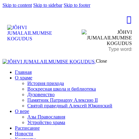
Skip to content
Skip to sidebar
Skip to footer
Close
Главная
О храме
История прихода
Воскресная школа и библиотека
Духовенство
Памятник Патриарху Алексию II
Святой праведный Алексей Южинский
О вере
Азы Православия
Устройство храма
Расписание
Новости