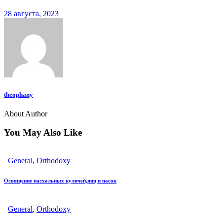
28 августа, 2023
theophany
About Author
You May Also Like
General
,
Orthodoxy
Освящение пасхальных куличей,яиц и пасок
General
,
Orthodoxy