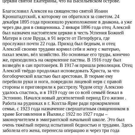
церкви святой Екатерины, что на Васильевском острове.
Благословил Алексея на священство святой Иоанн
Кронштадтский, к которому он обратился за советом. 24
декабря 1895 года произошло рукоположение в диакона, а уже
через два дня в священника. 2 января 1896 года отец Алексий
был назначен настоятелем церкви в честь Успения Божией
Матери в селе Вруда, в 91 версте от Петербурга, где
прослужил почти 22 года. Приход был бедным, и отец
Алексий своими трудами кормил себя и жену с матерью,
пахал землю, вёл хозяйство. Но основные его труды, конечно
же, приходились на окормление паствы. В 1916 году был
возведён в сан протоиерея. В 1917-м пришла революция. Отец
Алексий твёрдо продолжал исповедовать Христа, за что
богоборческой властью был арестован. В тюрьме ему
перебили руки и ноги, повредили лицевой нерв с правой
стороны и приговорили к расстрелу. Чудом отцу Алексию
удалось спастись, и в 1919 году он со всей семьёй бежал в
Эстонию. Начался новый десятилетний период Его жизни .
Работа на рудниках в г. Кохтла-Ярве ради прокормления
семьи, с 1923 года назначение сверхштатным священником в
храме Богоявления в Йыхви,с 1922 по 1927 годы –
законоучителем в эмигрантской начальной школе. Это был
очень тяжёлый период испытаний бедностью и трудами. Здесь
заболела его жена, перенесла операцию и через три года