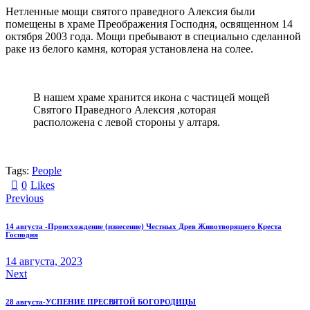
Нетленные мощи святого праведного Алексия были
помещены в храме Преображения Господня, освященном 14
октября 2003 года. Мощи пребывают в специально сделанной
раке из белого камня, которая установлена на солее.
В нашем храме хранится икона с частицей мощей
Святого Праведного Алексия ,которая
расположена с левой стороны у алтаря.
Tags:
People
0
Likes
Previous
14 августа -Происхождение (изнесение) Честных Древ Животворящего Креста
Господня
14 августа, 2023
Next
28 августа-УСПЕНИЕ ПРЕСВЯТОЙ БОГОРОДИЦЫ