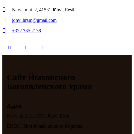
Narva mnt. 2, 41531 Jõhvi, Eesti
johvi.hram@gmail.com
+372 335 2138
Сайт Йыхвиского
Богоявленского храма
Адрес
Narva mnt. 2, 41531 Jõhvi, Eesti
EKÕK Jõhvi Jumalailmumise Kogudus