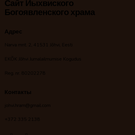
Сайт Йыхвиского
Богоявленского храма
Адрес
Narva mnt. 2, 41531 Jõhvi, Eesti
EKÕK Jõhvi Jumalailmumise Kogudus
Reg. nr. 80202278
Контакты
johvi.hram@gmail.com
+372 335 2138