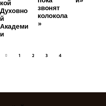
кой
звонят
Духовно
колокола
й
»
Академи
и
1
2
3
4