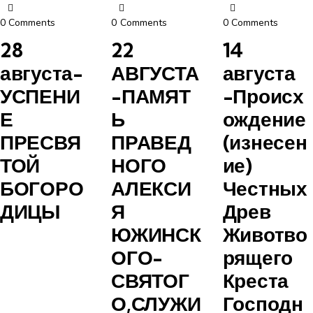
0
Comments
0
Comments
0
Comments
28
22
14
августа-
АВГУСТА
августа
УСПЕНИ
-ПАМЯТ
-Происх
Е
Ь
ождение
ПРЕСВЯ
ПРАВЕД
(изнесен
ТОЙ
НОГО
ие)
БОГОРО
АЛЕКСИ
Честных
ДИЦЫ
Я
Древ
ЮЖИНСК
Животво
ОГО-
рящего
СВЯТОГ
Креста
О,СЛУЖИ
Господн