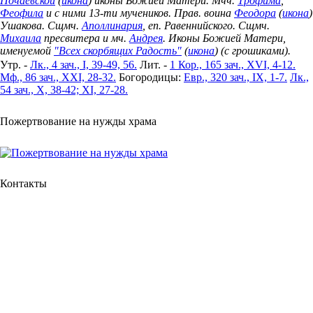
Почаевской
(
икона
) иконы Божией Матери. Мчч.
Трофима
,
Феофила
и с ними 13-ти мучеников. Прав. воина
Феодора
(
икона
)
Ушакова. Сщмч.
Аполлинария
, еп. Равеннийского. Сщмч.
Михаила
пресвитера и мч.
Андрея
. Иконы Божией Матери,
именуемой
"Всех скорбящих Радость"
(
икона
) (с грошиками).
Утр. -
Лк., 4 зач., I, 39-49, 56.
Лит. -
1 Кор., 165 зач., XVI, 4-12.
Мф., 86 зач., XXI, 28-32.
Богородицы:
Евр., 320 зач., IX, 1-7.
Лк.,
54 зач., X, 38-42; XI, 27-28.
Пожертвование на нужды храма
Контакты