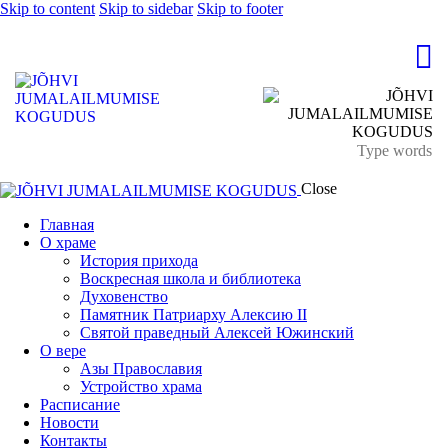
Skip to content
Skip to sidebar
Skip to footer
Close
Главная
О храме
История прихода
Воскресная школа и библиотека
Духовенство
Памятник Патриарху Алексию II
Святой праведный Алексей Южинский
О вере
Азы Православия
Устройство храма
Расписание
Новости
Контакты