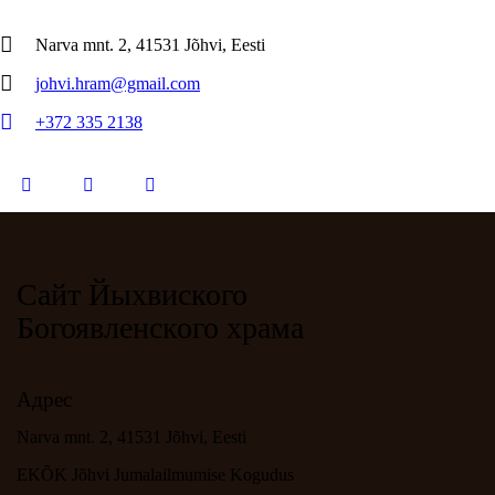
Narva mnt. 2, 41531 Jõhvi, Eesti
johvi.hram@gmail.com
+372 335 2138
Сайт Йыхвиского
Богоявленского храма
Адрес
Narva mnt. 2, 41531 Jõhvi, Eesti
EKÕK Jõhvi Jumalailmumise Kogudus