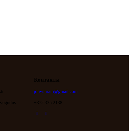
Контакты
ti
johvi.hram@gmail.com
 Kogudus
+372 335 2138