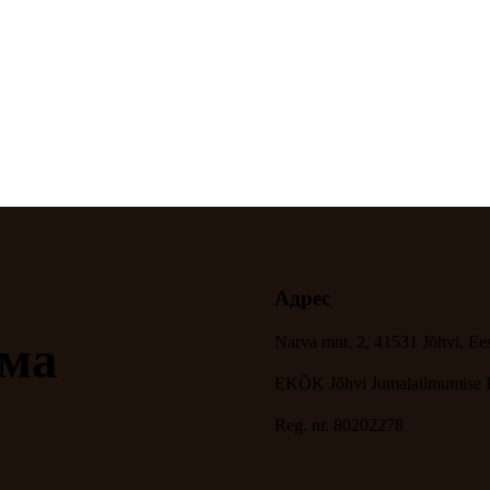
Адрес
ама
Narva mnt. 2, 41531 Jõhvi, Ees
EKÕK Jõhvi Jumalailmumise
Reg. nr. 80202278