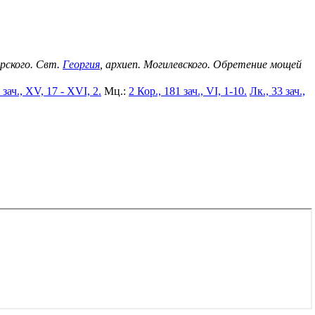
ерского. Свт.
Георгия
, архиеп. Могилевского. Обретение мощей
 зач., XV, 17 - XVI, 2.
Мц.:
2 Кор., 181 зач., VI, 1-10.
Лк., 33 зач.,