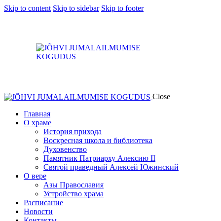
Skip to content
Skip to sidebar
Skip to footer
Close
Главная
О храме
История прихода
Воскресная школа и библиотека
Духовенство
Памятник Патриарху Алексию II
Святой праведный Алексей Южинский
О вере
Азы Православия
Устройство храма
Расписание
Новости
Контакты