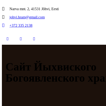
Narva mnt. 2, 41531 Jõhvi, Eesti
johvi.hram@gmail.com
+372 335 2138
Сайт Йыхвиского
Богоявленского хр