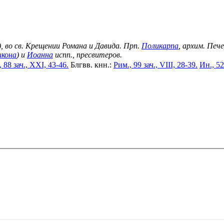
), во св. Крещении Романа и Давида. Прп.
Поликарпа
, архим. Печ
икона
) и
Иоанна
испп., пресвитеров.
 88 зач., XXI, 43-46.
Блгвв. кнн.:
Рим., 99 зач., VIII, 28-39.
Ин., 52