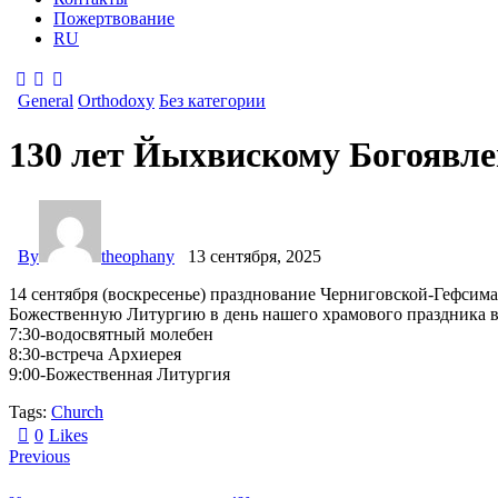
Пожертвование
RU
General
Orthodoxy
Без категории
130 лет Йыхвискому Богоявл
By
theophany
13 сентября, 2025
14 сентября (воскресенье) празднование Черниговской-Гефси
Божественную Литургию в день нашего храмового праздника в
7:30-водосвятный молебен
8:30-встреча Архиерея
9:00-Божественная Литургия
Tags:
Church
0
Likes
Previous