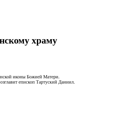
енскому храму
манской иконы Божией Матери.
озглавит епископ Тартуский Даниил.