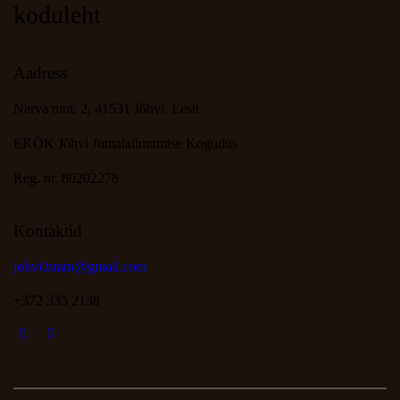
koduleht
Aadress
Narva mnt. 2, 41531 Jõhvi, Eesti
EKÕK Jõhvi Jumalailmumise Kogudus
Reg. nr. 80202278
Kontaktid
johvi.hram@gmail.com
+372 335 2138