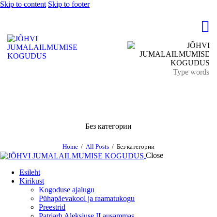
Skip to content
Skip to footer
Без категории
Home
All Posts
Без категории
Close
Esileht
Kirikust
Kogoduse ajalugu
Pühapäevakool ja raamatukogu
Preestrid
Patriarh Aleksiuse II ausammas