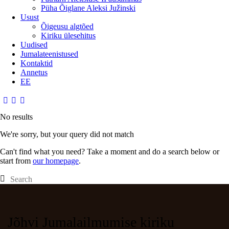
Püha Õiglane Aleksi Južinski
Usust
Õigeusu algtõed
Kiriku ülesehitus
Uudised
Jumalateenistused
Kontaktid
Annetus
EE
No results
We're sorry, but your query did not match
Can't find what you need? Take a moment and do a search below or
start from
our homepage
.
Jõhvi Jumalailmumise kiriku