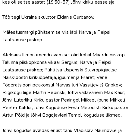
kes oli seitse aastat (1950-57) Jõhvi kiriku eesseisja.
Töö tegi Ukraina skulptor Eldanis Gurbanov.
Mälestusmärgi pühitsemise viis läbi Narva ja Peipsi
Laatsaruse piiskop.
Aleksius II monumendi avamisel olid kohal Maardu piiskop,
Tallinna piiskopkonna vikaar Sergius; Narva ja Peipsi
Laatsaruse piiskop; Pühtitsa Uspenski Stavropigiaalse
Naiskloostri kirikuõpetaja, iguumenja Filaret; Vene
Föderatsiooni peakonsul Narvas Juri Vassiljevitš Gribkov;
Riigikogu liige Martin Repinski; Jõhvi vallavanem Max Kaur;
Jõhvi Luterliku Kiriku pastor Peaingel Miikael (püha Mihkel)
Peeter Kaldur; Jõhvi Koguduse Eesti Metodisti Kiriku pastor
Artur Põld ja Jõhvi Bogojavleni Templi koguduse liikmed.
Jõhvi kogudus avaldas erilist tänu Vladislav Naumovile ja