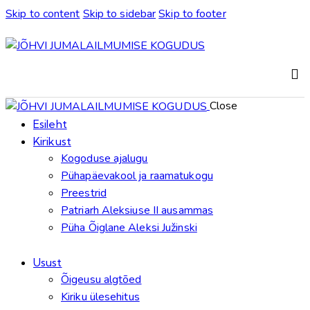
Skip to content
Skip to sidebar
Skip to footer
Close
Esileht
Kirikust
Kogoduse ajalugu
Pühapäevakool ja raamatukogu
Preestrid
Patriarh Aleksiuse II ausammas
Püha Õiglane Aleksi Južinski
Usust
Õigeusu algtõed
Kiriku ülesehitus