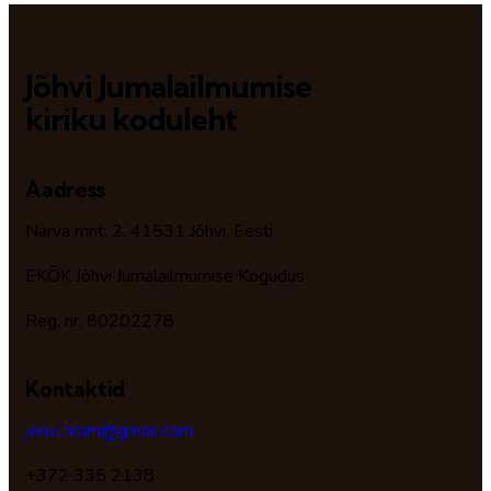
Jõhvi Jumalailmumise
kiriku koduleht
Aadress
Narva mnt. 2, 41531 Jõhvi, Eesti
EKÕK Jõhvi Jumalailmumise Kogudus
Reg. nr. 80202278
Kontaktid
johvi.hram@gmail.com
+372 335 2138