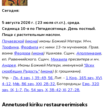
Сегодня:
5 августа 2026 г. ( 23 июля ст.ст.), среда.
Седмица 10-я по Пятидесятнице. День постный.
Пища с растительным маслом.
Почаевской
(
икона
) иконы Божией Матери. Мчч.
Трофима
,
Феофила
и с ними 13-ти мучеников. Прав.
воина
Феодора
(
икона
) Ушакова. Сщмч.
Аполлинария
,
еп. Равеннийского. Сщмч.
Михаила
пресвитера и мч.
Андрея
. Иконы Божией Матери, именуемой
"Всех
скорбящих Радость"
(
икона
) (с грошиками).
Утр. -
Лк., 4 зач., I, 39-49, 56.
Лит. -
1 Кор., 165 зач., XVI,
4-12.
Мф., 86 зач., XXI, 28-32.
Богородицы:
Евр., 320
зач., IX, 1-7.
Лк., 54 зач., X, 38-42; XI, 27-28.
Annetused kiriku restaureerimiseks