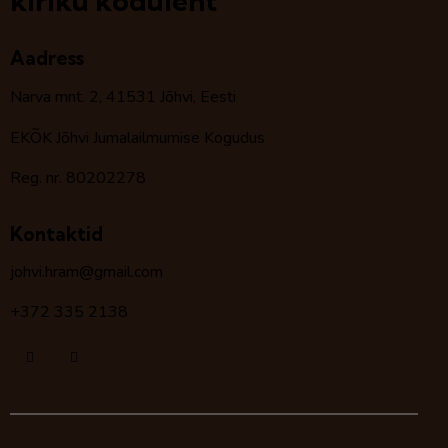
kiriku koduleht
Aadress
Narva mnt. 2, 41531 Jõhvi, Eesti
EKÕK Jõhvi Jumalailmumise Kogudus
Reg. nr. 80202278
Kontaktid
johvi.hram@gmail.com
+372 335 2138